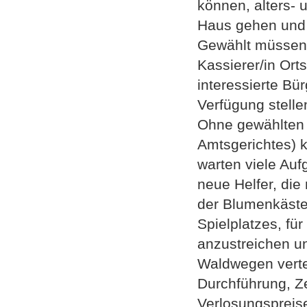
können, alters-
Haus gehen und 
Gewählt müssen 1
Kassierer/in Ort
interessierte Bü
Verfügung stelle
Ohne gewählten 
Amtsgerichtes) 
warten viele Auf
neue Helfer, die
der Blumenkästen
Spielplatzes, f
anzustreichen un
Waldwegen vertei
Durchführung, Z
Verlosungspreise