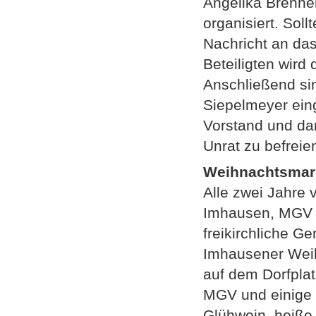
Angelika Brenne
organisiert. Soll
Nachricht an da
Beteiligten wird
Anschließend sin
Siepelmeyer eing
Vorstand und dan
Unrat zu befreie
Weihnachtsmar
Alle zwei Jahre 
Imhausen, MGV I
freikirchliche G
Imhausener Weih
auf dem Dorfplat
MGV und einige 
Glühwein, heiße