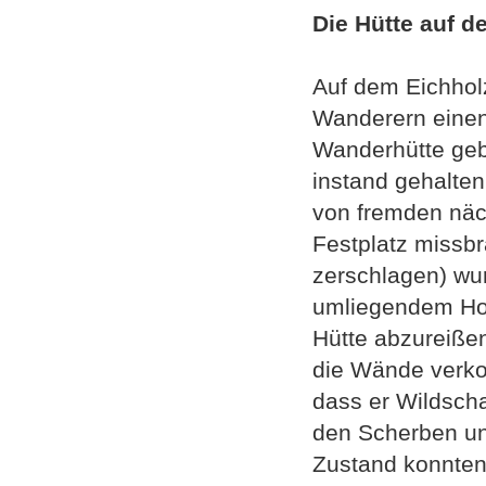
Die Hütte auf d
Auf dem Eichholz
Wanderern einen
Wanderhütte geba
instand gehalten
von fremden näc
Festplatz missbr
zerschlagen) wu
umliegendem Hol
Hütte abzureißen
die Wände verkoc
dass er Wildscha
den Scherben un
Zustand konnten 